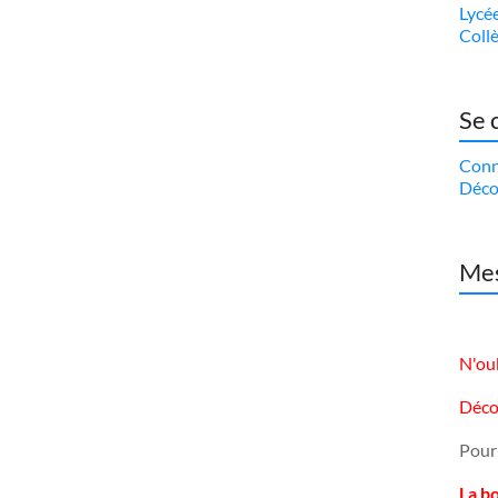
Lycé
Coll
Se 
Conn
Déco
Mes
N'oub
Déco
Pour
La b