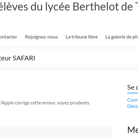
élèves du lycée Berthelot de
ontacter
Rejoignez-nous
La tribune libre
La galerie de p
ateur SAFARI
Se 
Conn
Apple corrige cette erreur, soyez prudents.
Déco
Me