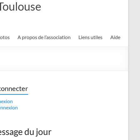
 Toulouse
hotos
A propos de l’association
Liens utiles
Aide
connecter
exion
nnexion
ssage du jour