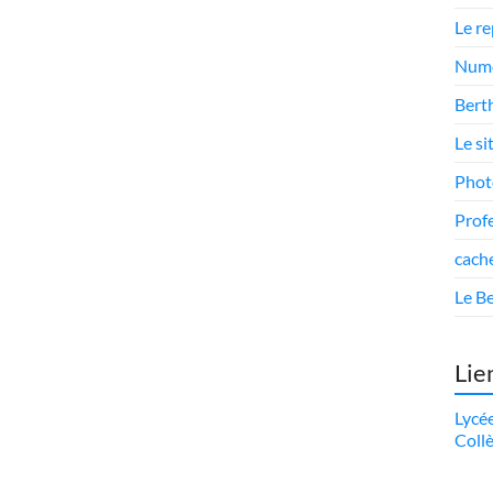
Le r
Numé
Berth
Le si
Phot
Prof
cach
Le Be
Lie
Lycé
Coll