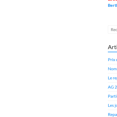
Bert
Art
Prix 
Nomi
Le r
AG 
Parti
Les 
Repa