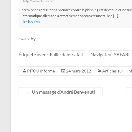
http://www.clubic.com
premire des prcautions prendre contre le phishing est devenue vaine sur 
informatique allemand a effectivement dcouvert une faille p […]
Lire la suite »
by
Credits:
Étiqueté avec :
Faille dans safari
Navigateur SAFARI
PITOU Informe
24 mars 2012
Articles sur l' 
←
Un message d’André Benvenuti