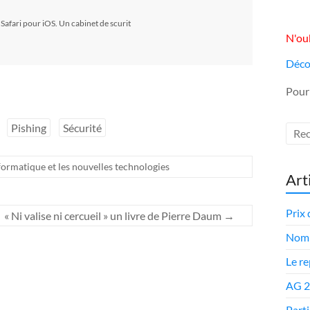
Safari pour iOS. Un cabinet de scurit
N'oub
Déco
Pour
Pishing
Sécurité
Informatique et les nouvelles technologies
Art
Prix 
« Ni valise ni cercueil » un livre de Pierre Daum
→
Nomi
Le r
AG 
Parti