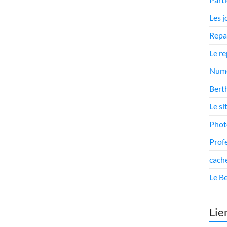
Les 
Repa
Le r
Numé
Berth
Le si
Phot
Prof
cach
Le Be
Lie