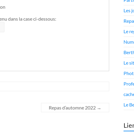
ion
Les 
enu dans la case ci-dessous:
Repa
Le r
Numé
Berth
Le si
Phot
Prof
cach
Le Be
Repas d’automne 2022
→
Lie