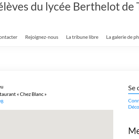
élèves du lycée Berthelot de
ontacter
Rejoignez-nous
La tribune libre
La galerie de p
eu
Se 
taurant « Chez Blanc »
Conn
98
Déco
Me