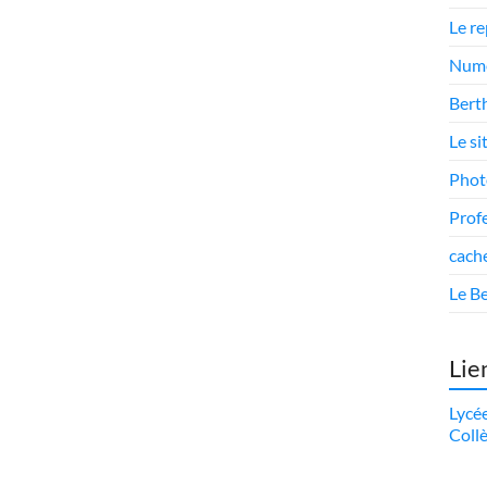
Le r
Numé
Berth
Le si
Phot
Prof
cach
Le Be
Lie
Lycé
Coll