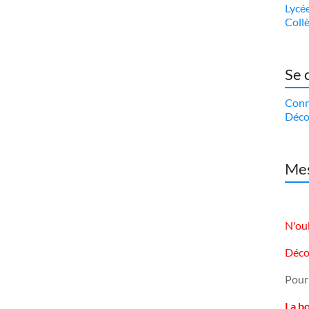
Lycé
Coll
Se 
Conn
Déco
Mes
N'oub
Déco
Pour
La b