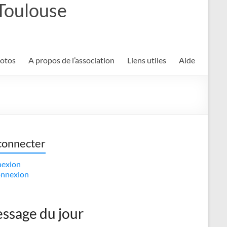
 Toulouse
hotos
A propos de l’association
Liens utiles
Aide
connecter
exion
nnexion
ssage du jour