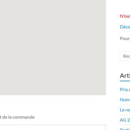
N'oub
Déco
Pour
Art
Prix 
Nomi
Le r
ent de la commande
AG 
Parti