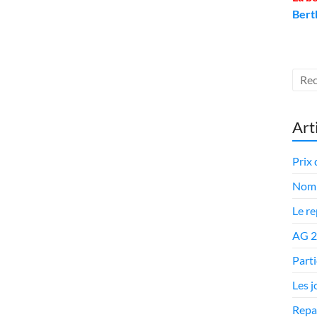
Bert
Art
Prix 
Nomi
Le r
AG 
Parti
Les 
Repa