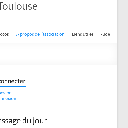
 Toulouse
hotos
A propos de l’association
Liens utiles
Aide
connecter
exion
nnexion
ssage du jour