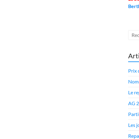
Bert
Art
Prix 
Nomi
Le r
AG 
Parti
Les 
Repa