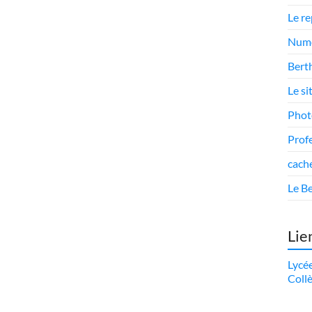
Le r
Numé
Berth
Le si
Phot
Prof
cach
Le Be
Lie
Lycé
Coll