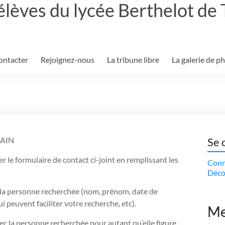
élèves du lycée Berthelot de
ontacter
Rejoignez-nous
La tribune libre
La galerie de p
PAIN
Se 
r le formulaire de contact ci-joint en remplissant les
Conn
Déco
 la personne recherchée (nom, prénom, date de
i peuvent faciliter votre recherche, etc).
Me
ec la personne recherchée pour autant qu’elle figure