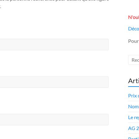
.
N'oub
Déco
Pour
Art
Prix 
Nomi
Le r
AG 
Parti