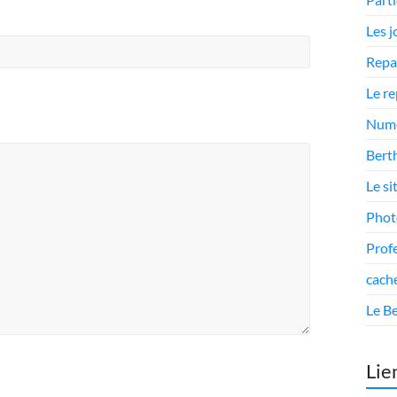
Les 
Repa
Le r
Numé
Berth
Le si
Phot
Prof
cach
Le Be
Lie