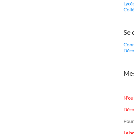
Lycé
Coll
Se 
Conn
Déco
Mes
N'oub
Déco
Pour
La b