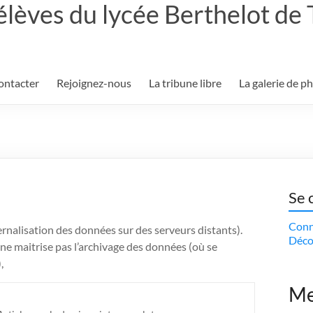
élèves du lycée Berthelot de
ontacter
Rejoignez-nous
La tribune libre
La galerie de p
Se 
Conn
ernalisation des données sur des serveurs distants).
Déco
 ne maitrise pas l’archivage des données (où se
,
Me