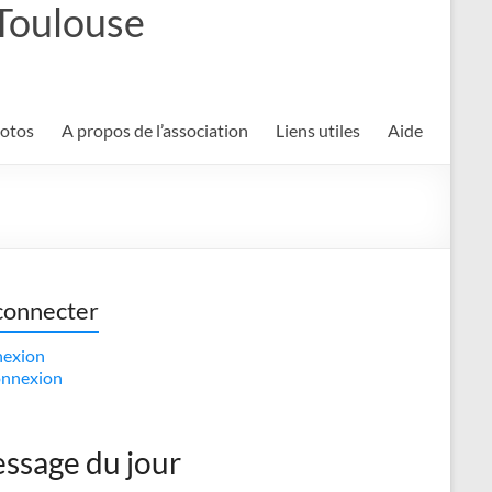
 Toulouse
hotos
A propos de l’association
Liens utiles
Aide
connecter
exion
nnexion
ssage du jour