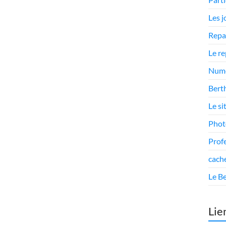
Les 
Repa
Le r
Numé
Berth
Le si
Phot
Prof
cach
Le Be
Lie