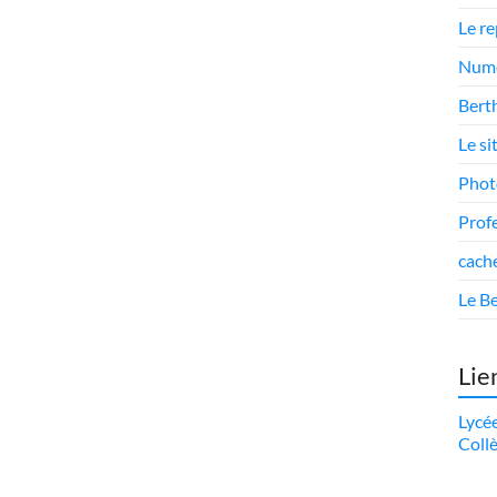
Le r
Numé
Berth
Le si
Phot
Prof
cach
Le Be
Lie
Lycé
Coll