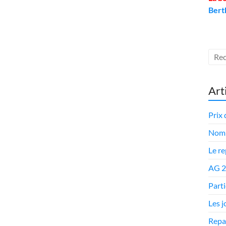
Bert
Art
Prix 
Nomi
Le r
AG 
Parti
Les 
Repa