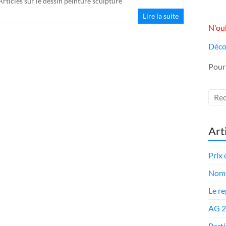
Articles sur le dessin peinture sculpture
Lire la suite
N'oub
Déco
Pour
Art
Prix 
Nomi
Le r
AG 
Parti