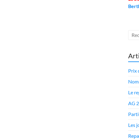
Bert
Art
Prix 
Nomi
Le r
AG 
Parti
Les 
Repa