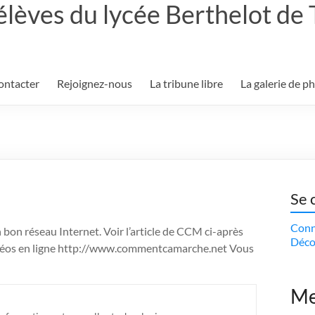
élèves du lycée Berthelot de
ontacter
Rejoignez-nous
La tribune libre
La galerie de p
Se 
Conn
n bon réseau Internet. Voir l’article de CCM ci-après
Déco
 vidéos en ligne http://www.commentcamarche.net Vous
Me