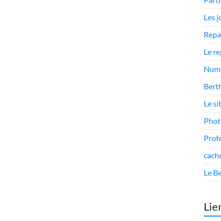
Les 
Repa
Le r
Numé
Berth
Le si
Phot
Prof
cach
Le Be
Lie