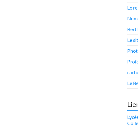
Le r
Numé
Berth
Le si
Phot
Prof
cach
Le Be
Lie
Lycé
Coll