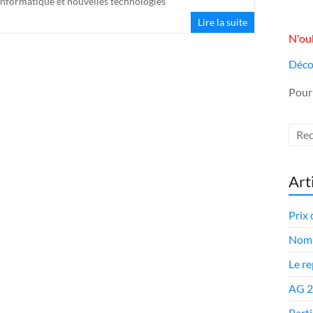
Informatique et nouvelles technologies
Lire la suite
N'oub
Déco
Pour
Art
Prix 
Nomi
Le r
AG 
Parti