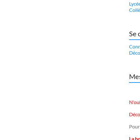
Lycé
Coll
Se 
Conn
Déco
Mes
N'oub
Déco
Pour
La b