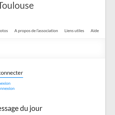
 Toulouse
hotos
A propos de l’association
Liens utiles
Aide
connecter
exion
nnexion
ssage du jour