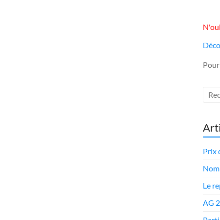
N'oub
Déco
Pour
Art
Prix 
Nomi
Le r
AG 
Parti