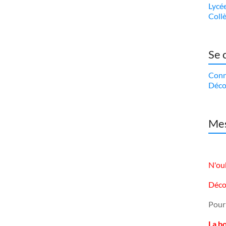
Lycé
Coll
Se 
Conn
Déco
Mes
N'oub
Déco
Pour
La b