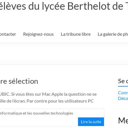
élèves du lycée Berthelot de
ontacter
Rejoignez-nous
La tribune libre
La galerie de p
re sélection
Se 
Conn
UBIC. Si vous êtes sur Mac Apple la question ne se
Déco
ille de l’écran. Par contre pour les utilisateurs PC
 Informatique et les nouvelles technologies
Me
Lire la suite