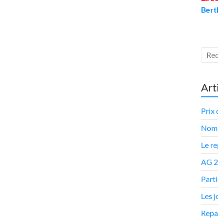
Bert
Art
Prix 
Nomi
Le r
AG 
Parti
Les 
Repa