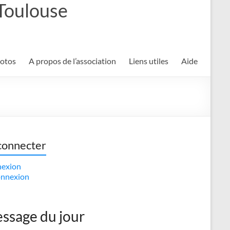
 Toulouse
hotos
A propos de l’association
Liens utiles
Aide
connecter
exion
nnexion
ssage du jour