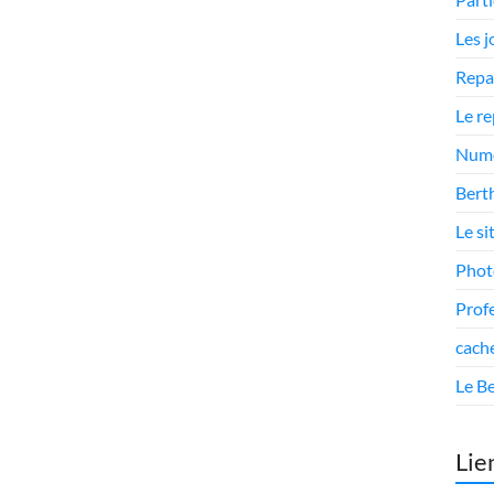
Les 
Repa
Le r
Numé
Berth
Le si
Phot
Prof
cach
Le Be
Lie