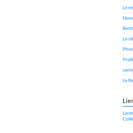
Le r
Numé
Berth
Le si
Phot
Prof
cach
Le Be
Lie
Lycé
Coll