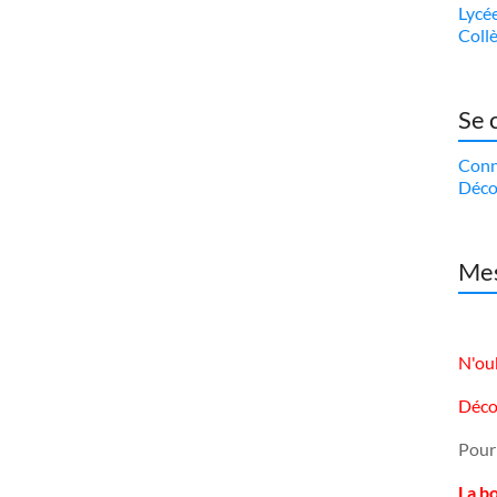
Lycé
Coll
Se 
Conn
Déco
Mes
N'oub
Déco
Pour
La b