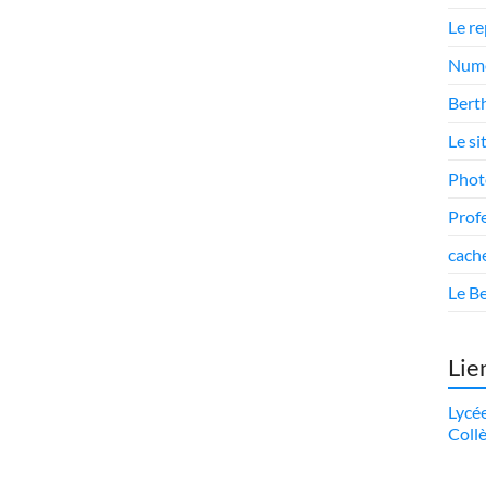
Le r
Numé
Berth
Le si
Phot
Prof
cach
Le Be
Lie
Lycé
Coll