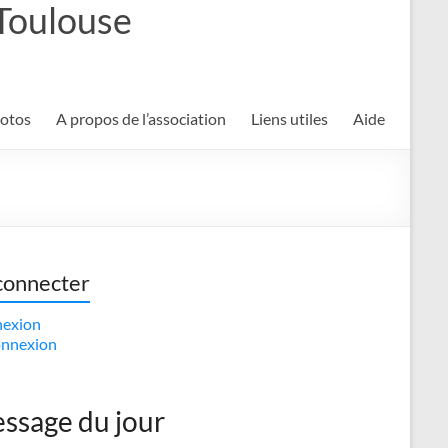
 Toulouse
hotos
A propos de l’association
Liens utiles
Aide
connecter
exion
nnexion
ssage du jour