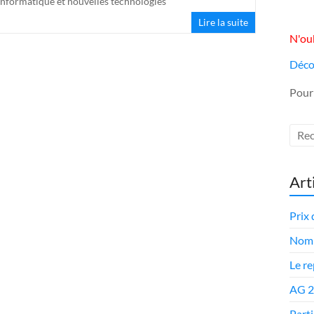
Informatique et nouvelles technologies
Lire la suite
N'oub
Déco
Pour
Art
Prix 
Nomi
Le r
AG 
Parti