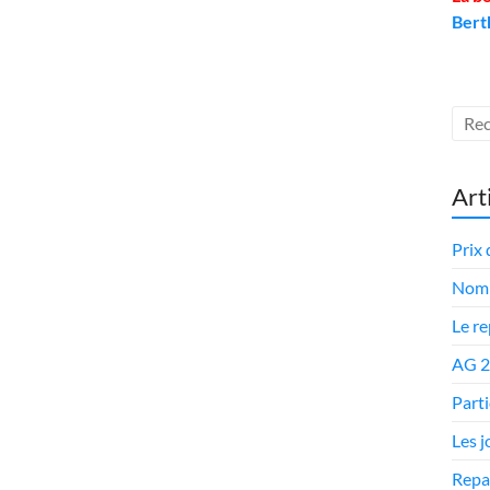
Bert
Art
Prix 
Nomi
Le r
AG 
Parti
Les 
Repa