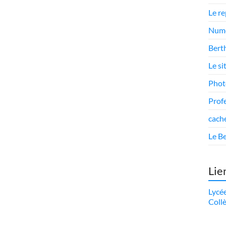
Le r
Numé
Berth
Le si
Phot
Prof
cach
Le Be
Lie
Lycé
Coll