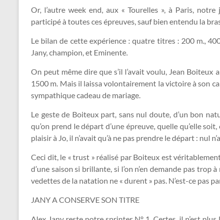
Or, l’autre week end, aux « Tourelles », à Paris, not
participé à toutes ces épreuves, sauf bien entendu la bras
Le bilan de cette expérience : quatre titres : 200 m., 400 
Jany, champion, et Eminente.
On peut même dire que s’il l’avait voulu, Jean Boiteux a
1500 m. Mais il laissa volontairement la victoire à son ca
sympathique cadeau de mariage.
Le geste de Boiteux part, sans nul doute, d’un bon nat
qu’on prend le départ d’une épreuve, quelle qu’elle soit, 
plaisir à Jo, il n’avait qu’à ne pas prendre le départ : nul n’
Ceci dit, le « trust » réalisé par Boiteux est véritable
d’une saison si brillante, si l’on n’en demande pas trop 
vedettes de la natation ne « durent » pas. N’est-ce pas p
JANY A CONSERVE SON TITRE
Alex Jany reste notre sprinter N° 1. Certes, il n’est plus 