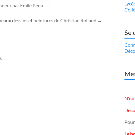
Lycé
nneur par Emile Pena
Coll
 beaux dessins et peintures de Christian Rolland
→
Se 
Conn
Déco
.
Mes
N'oub
Déco
Pour
La b