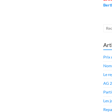
Bert
Art
Prix 
Nomi
Le r
AG 
Parti
Les 
Repa