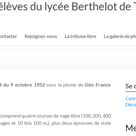
élèves du lycée Berthelot de
ontacter
Rejoignez-nous
La tribune libre
La galerie de p
4 du 9 octobre 1952
sous la plume de
Géo France
Se 
Conn
Déco
omprend quatre courses de nage libre (100, 200, 400
s nages et 10 fois 100 m.), plus deux épreuves de style
Me