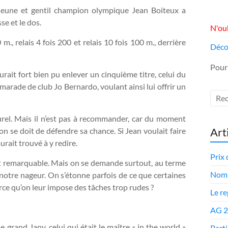
re jeune et gentil champion olympique Jean Boiteux a
se et le dos.
N'oub
m., relais 4 fois 200 et relais 10 fois 100 m., derrière
Déco
Pour
urait fort bien pu enlever un cinquième titre, celui du
marade de club Jo Bernardo, voulant ainsi lui offrir un
urel. Mais il n’est pas à recommander, car du moment
Art
on se doit de défendre sa chance. Si Jean voulait faire
aurait trouvé à y redire.
Prix 
ment remarquable. Mais on se demande surtout, au terme
Nomi
à notre nageur. On s’étonne parfois de ce que certaines
arce qu’on leur impose des tâches trop rudes ?
Le r
AG 
le grand Jany, celui qui était le maître « in the world »
Parti