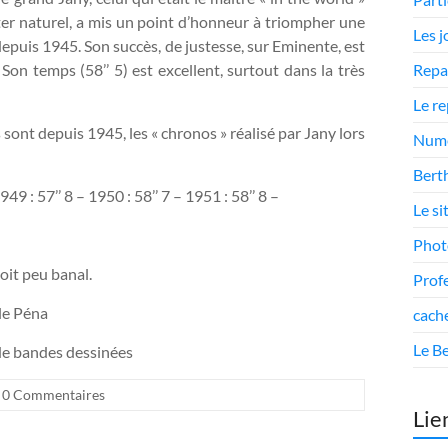
nter naturel, a mis un point d’honneur à triompher une
Les 
depuis 1945. Son succès, de justesse, sur Eminente, est
Son temps (58’’ 5) est excellent, surtout dans la très
Repa
Le r
 sont depuis 1945, les « chronos » réalisé par Jany lors
Numé
Berth
949 : 57’’ 8 – 1950 : 58’’ 7 – 1951 : 58’’ 8 –
Le si
Phot
loit peu banal.
Prof
le Péna
cach
Le Be
de bandes dessinées
0 Commentaires
Lie