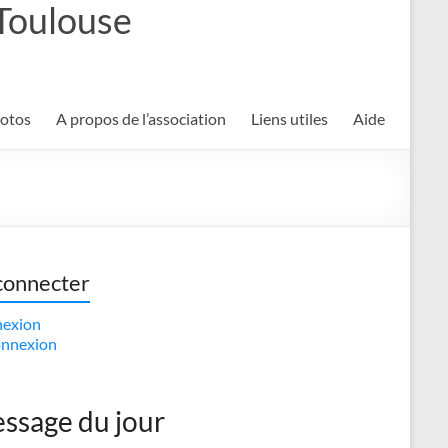
 Toulouse
hotos
A propos de l’association
Liens utiles
Aide
connecter
exion
nnexion
ssage du jour