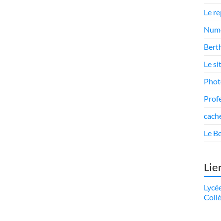
Le r
Numé
Berth
Le si
Phot
Prof
cach
Le Be
Lie
Lycé
Coll