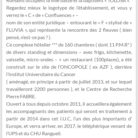
Romains occupent la ville basse et la baptisent « TOLOSA ».
Regardez mieux le logotype de l’établissement, et vous y
verrez le « C » de « Confluences » –
nom de son entité juridique – entourant le « F » stylisé de «
FLUVIA », qui représente la rencontre des 2 fleuves ( bien
pensé, n’est-ce pas ? ).
Ce complexe hôtelier *** de 160 chambres ( dont 11 P.M.R* )
de divers standing et dimensions – avec frigo, kitchenette,
vaisselle, micro-ondes – + un restaurant (100places), a été
construit sur le site de l’ONCOPOLE ( ex AZF ), derrière
l’Institut Universitaire du Cancer
( aménagé, en principe à partir de juillet 2013, et sur lequel
travailleront 2200 personnes ), et le Centre de Recherche
Pierre FABRE.
Ouvert à tous depuis octobre 2011, il accueillera également
les accompagnants des patients qui seront en traitement à
partir de 2014 dans cet I.U.C, l’un des plus importants d’
Europe, et verra arriver, en 2017, le téléphérique venant de
l’UPS et du CHU Rangueil.