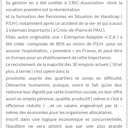
Sa gestion en a été confiée à CRIC-Association -dont la
vocation première est la réorientation
et la formation des Personnes en Situation de Handicap (
P.S.H ), notamment après un accident de la vie- et qui a aussi
2 internats importants ( à Croix-de-Pierre et PAU ).
Mais, autre originalité, une « Entreprise Adaptée »( E.A ) a
été créée -composée de 80% au moins de P.S.H- pour en
assurer l’exploitation, « première » en France, et peut-être
en Europe pour un établissement de cette importance.
Le recrutement de la majorité des 30 emplois actuels ( 50 et
plus, à terme ) s’est opéré dans la
proximité, auprès des quartiers et zones en difficulté.
Démarche humaniste, puisque, outre le fait qu’on leur
redonne leur dignité par cette insertion sociale, on leur offre
aussi un emploi pérenne, qualifié, productif ( même si c’est à
efficience réduite ) …et un salaire, engendrant par là –
même, des économies pour les organismes allocataires.
Inscrit dans une logique économique et concurrentielle,
l’équilibre ne sera atteint que par une plus grande