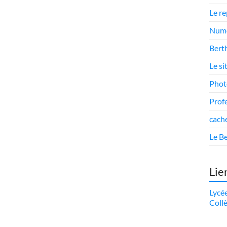
Le r
Numé
Berth
Le si
Phot
Prof
cach
Le Be
Lie
Lycé
Coll