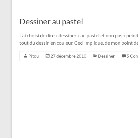
Dessiner au pastel
J’ai choisi de dire « dessiner » au pastel et non pas « pein
tout du dessin en couleur. Ceci implique, de mon point de v
Pitou
27 décembre 2010
Dessiner
5 Com