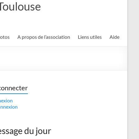
 Toulouse
hotos
A propos de l’association
Liens utiles
Aide
connecter
exion
nnexion
ssage du jour