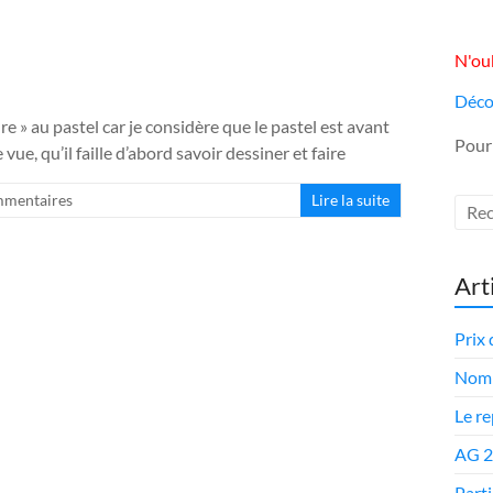
N'oub
Déco
dre » au pastel car je considère que le pastel est avant
Pour
ue, qu’il faille d’abord savoir dessiner et faire
mentaires
Lire la suite
Art
Prix 
Nomi
Le r
AG 
Parti