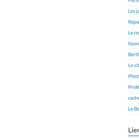
Les 
Repa
Le r
Numé
Berth
Le si
Phot
Prof
cach
Le Be
Lie