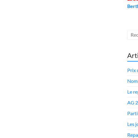
Bert
Art
Prix 
Nomi
Le r
AG 
Parti
Les 
Repa