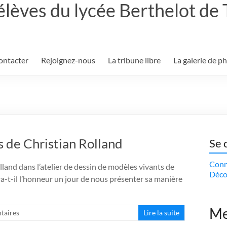
élèves du lycée Berthelot de
ontacter
Rejoignez-nous
La tribune libre
La galerie de p
s de Christian Rolland
Se 
Conn
olland dans l’atelier de dessin de modèles vivants de
Déco
a-t-il l’honneur un jour de nous présenter sa manière
Me
taires
Lire la suite