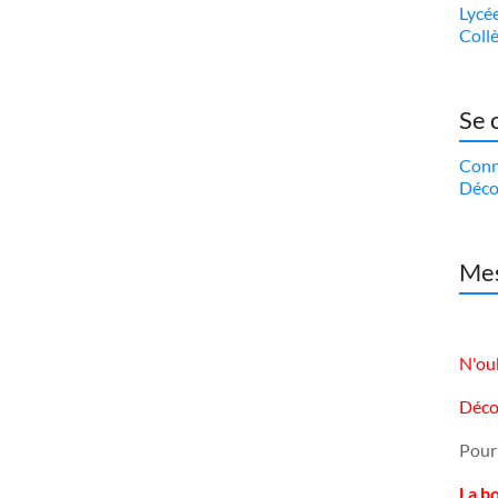
Lycé
Coll
Se 
Conn
Déco
Mes
N'oub
Déco
Pour
La b