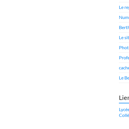
Le r
Numé
Berth
Le si
Phot
Prof
cach
Le Be
Lie
Lycé
Coll