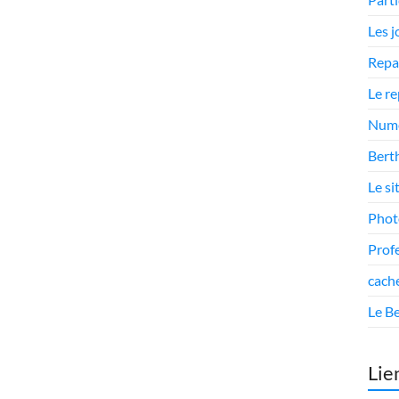
Les 
Repa
Le r
Numé
Berth
Le si
Phot
Prof
cach
Le Be
Lie