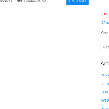
Annonces
0 Commentaires
Lire la suite
N'oub
Déco
Pour
Art
Prix 
Nomi
Le r
AG 
Parti