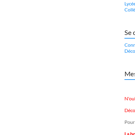
Lycé
Coll
Se 
Conn
Déco
Mes
N'oub
Déco
Pour
La b