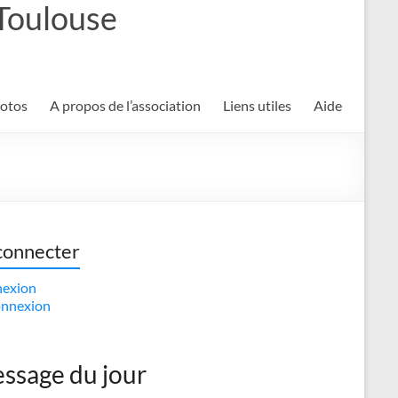
 Toulouse
hotos
A propos de l’association
Liens utiles
Aide
connecter
exion
nnexion
ssage du jour