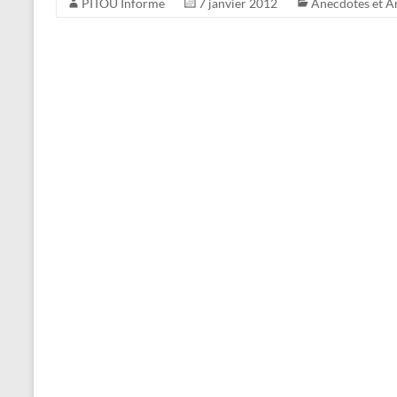
PITOU Informe
7 janvier 2012
Anecdotes et 