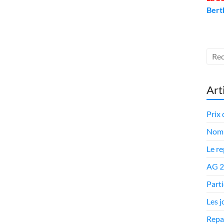
Bert
Art
Prix 
Nomi
Le r
AG 
Parti
Les 
Repa