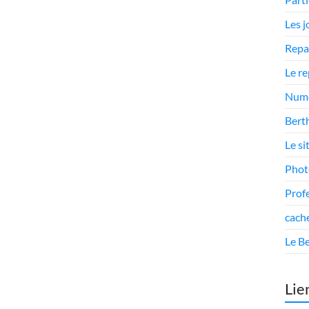
Les 
Repa
Le r
Numé
Berth
Le si
Phot
Prof
cach
Le Be
Lie