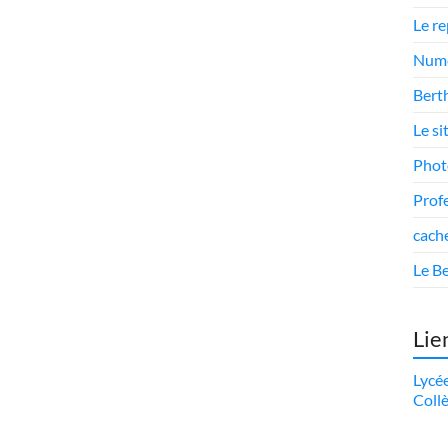
Le r
Numé
Berth
Le si
Phot
Prof
cach
Le Be
Lie
Lycé
Coll