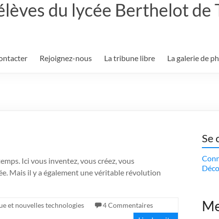
élèves du lycée Berthelot de
ontacter
Rejoignez-nous
La tribune libre
La galerie de p
Se 
Conn
mps. Ici vous inventez, vous créez, vous
Déco
ée. Mais il y a également une véritable révolution
Me
ue et nouvelles technologies
4 Commentaires