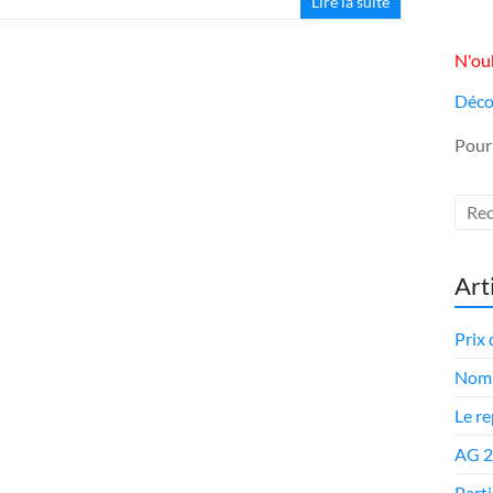
Lire la suite
N'oub
Déco
Pour
Art
Prix 
Nomi
Le r
AG 
Parti