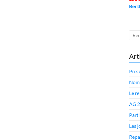
Bert
Art
Prix 
Nomi
Le r
AG 
Parti
Les 
Repa