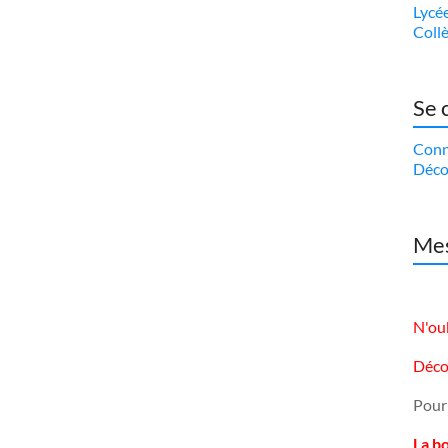
Lycé
Coll
Se 
Conn
Déco
Mes
N'oub
Déco
Pour
La b