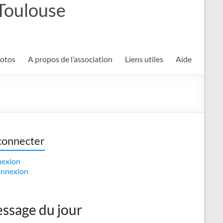
 Toulouse
hotos
A propos de l’association
Liens utiles
Aide
connecter
exion
nnexion
ssage du jour