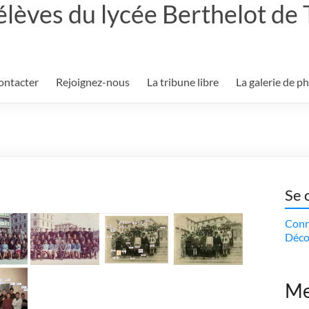
élèves du lycée Berthelot de
ontacter
Rejoignez-nous
La tribune libre
La galerie de p
Se 
Conn
Déco
Me