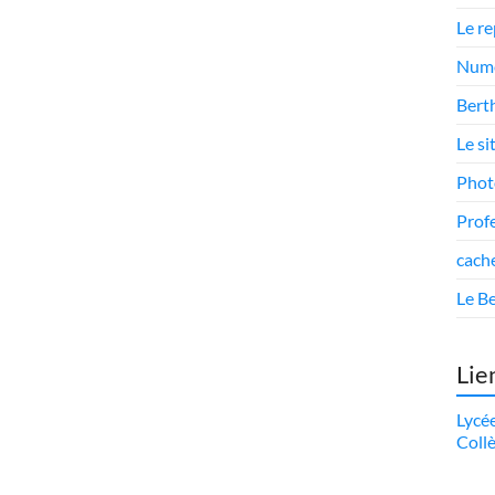
Le r
Numé
Berth
Le si
Phot
Prof
cach
Le Be
Lie
Lycé
Coll