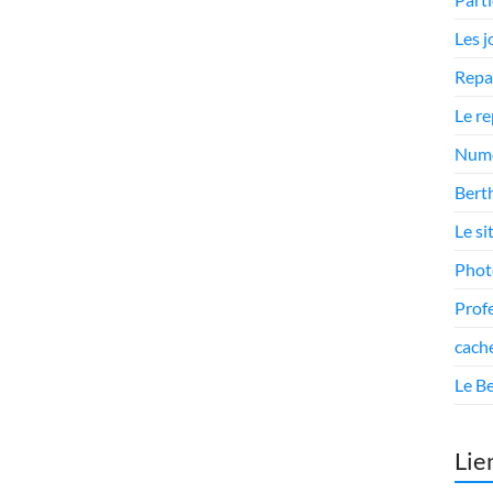
Les 
Repa
Le r
Numé
Berth
Le si
Phot
Prof
cach
Le Be
Lie