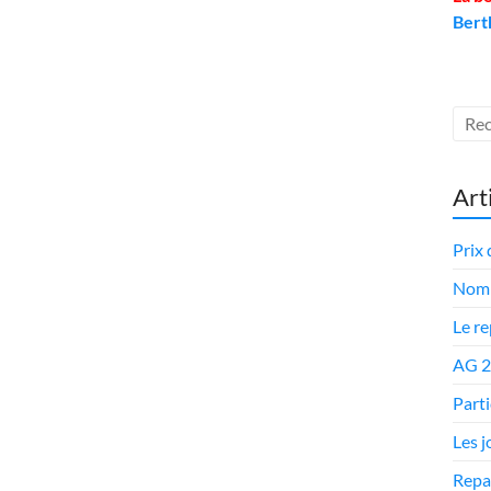
Bert
Art
Prix 
Nomi
Le r
AG 
Parti
Les 
Repa