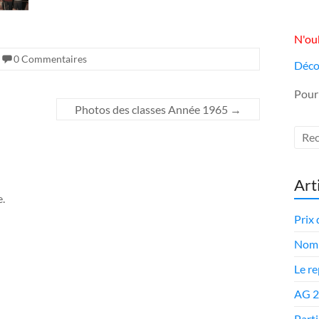
N'oub
0 Commentaires
Déco
Pour
Photos des classes Année 1965
→
Art
.
Prix 
Nomi
Le r
AG 
Parti