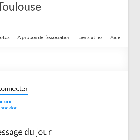
 Toulouse
hotos
A propos de l’association
Liens utiles
Aide
connecter
exion
nnexion
ssage du jour