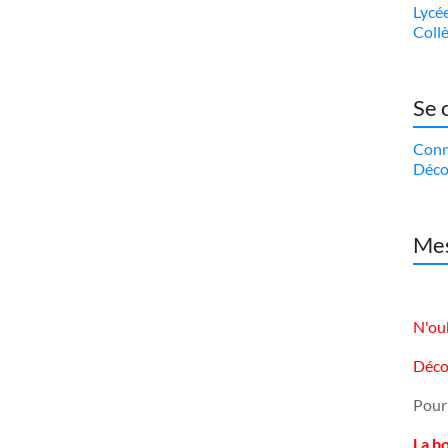
Lycé
Coll
Se 
Conn
Déco
Mes
N'oub
Déco
Pour
La b