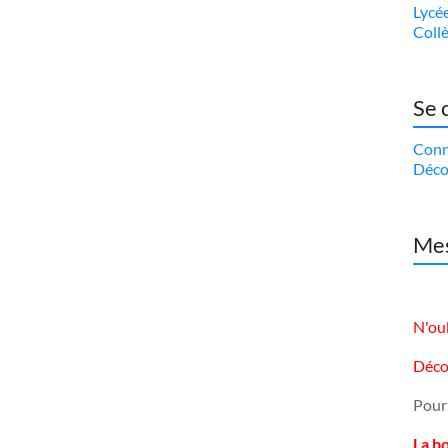
Lycé
Coll
Se 
Conn
Déco
Mes
N'oub
Déco
Pour
La b