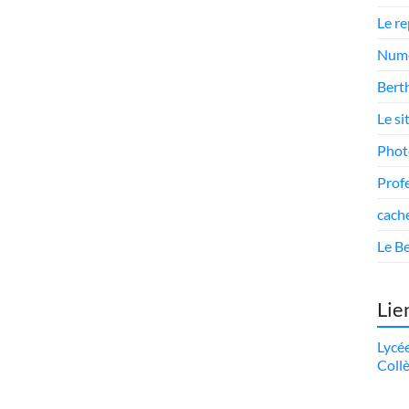
Le r
Numé
Berth
Le si
Phot
Prof
cach
Le Be
Lie
Lycé
Coll