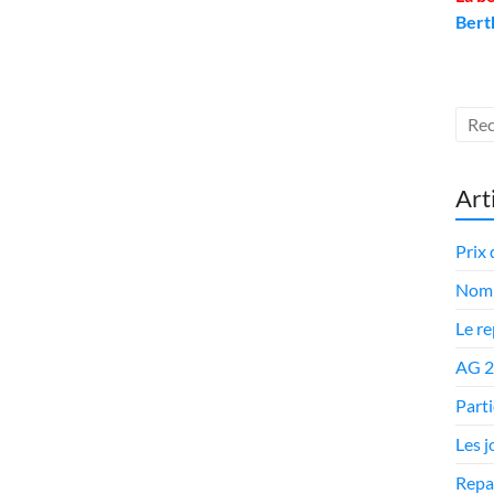
Bert
Art
Prix 
Nomi
Le r
AG 
Parti
Les 
Repa