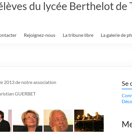
élèves du lycée Berthelot de
ontacter
Rejoignez-nous
La tribune libre
La galerie de p
le 2013 de notre association
Se 
Christian GUERBET
Conn
Déco
Me