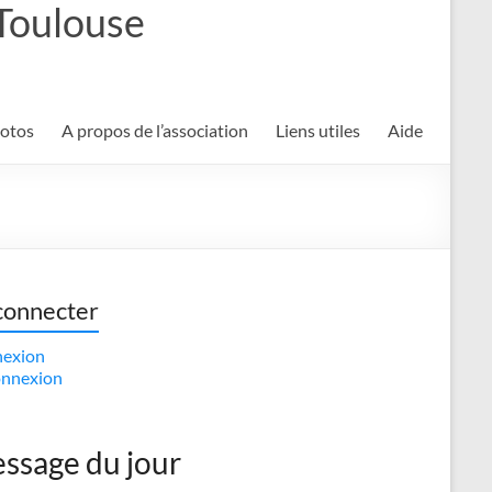
 Toulouse
hotos
A propos de l’association
Liens utiles
Aide
connecter
exion
nnexion
ssage du jour