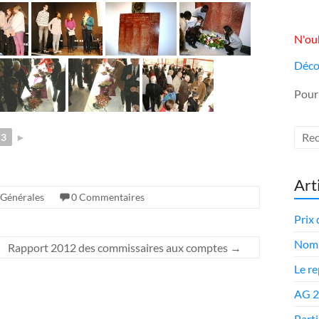
N'oub
Déco
Pour
3
►
Art
 Générales
0 Commentaires
Prix 
Nomi
Rapport 2012 des commissaires aux comptes
→
Le r
AG 
Parti