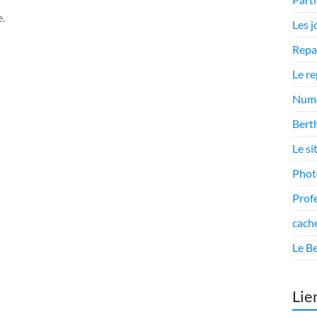
.
Les 
Repa
Le r
Numé
Berth
Le si
Phot
Prof
cach
Le Be
Lie