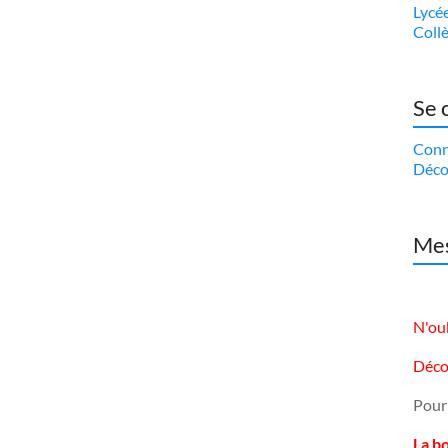
Lycé
Coll
Se 
Conn
Déco
Mes
N'oub
Déco
Pour
La b