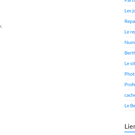
Les 
Repa
.
Le r
Numé
Berth
Le si
Phot
Prof
cach
Le Be
Lie