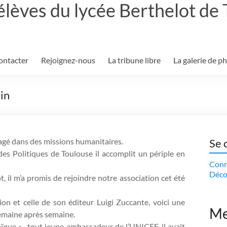
élèves du lycée Berthelot de
ontacter
Rejoignez-nous
La tribune libre
La galerie de p
in
gagé dans des missions humanitaires.
Se 
udes Politiques de Toulouse il accomplit un périple en
Conn
Déco
, il m’a promis de rejoindre notre association cet été
ion et celle de son éditeur Luigi Zuccante, voici une
Me
semaine après semaine.
e » , tout jeune ambassadeur de l’UNICEF, il avait