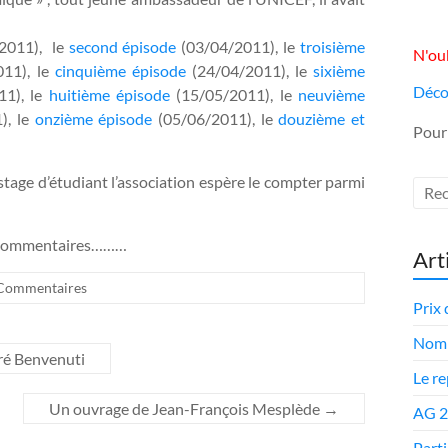
2011), le
second épisode
(03/04/2011), le
troisième
N'oub
11), le
cinquième épisode
(24/04/2011), le
sixième
Déco
11), le
huitième épisode
(15/05/2011), le
neuvième
), le
onzième épisode
(05/06/2011), le
douzième et
Pour
tage d’étudiant l’association espère le compter parmi
vos commentaires………
Art
Commentaires
Prix 
Nomi
ré Benvenuti
Le r
Un ouvrage de Jean-François Mesplède
→
AG 
Parti