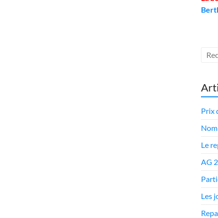
Bert
Art
Prix 
Nomi
Le r
AG 
Parti
Les 
Repa