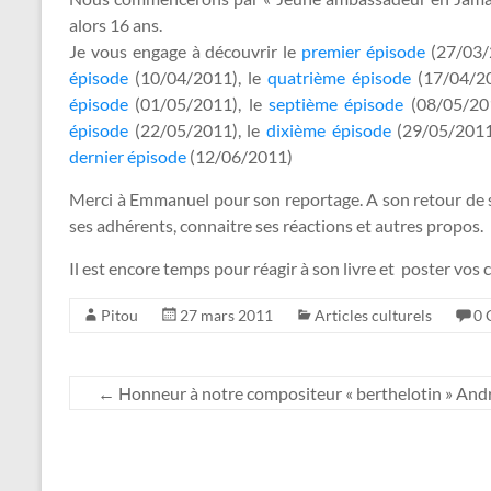
alors 16 ans.
Je vous engage à découvrir le
premier épisode
(27/03/
épisode
(10/04/2011), le
quatrième épisode
(17/04/20
épisode
(01/05/2011), le
septième épisode
(08/05/20
épisode
(22/05/2011), le
dixième épisode
(29/05/2011
dernier épisode
(12/06/2011)
Merci à Emmanuel pour son reportage. A son retour de s
ses adhérents, connaitre ses réactions et autres propos.
Il est encore temps pour réagir à son livre et poster 
Pitou
27 mars 2011
Articles culturels
0 
←
Honneur à notre compositeur « berthelotin » And