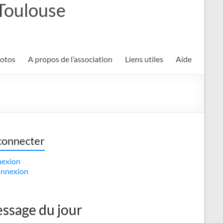
 Toulouse
hotos
A propos de l’association
Liens utiles
Aide
connecter
exion
nnexion
ssage du jour