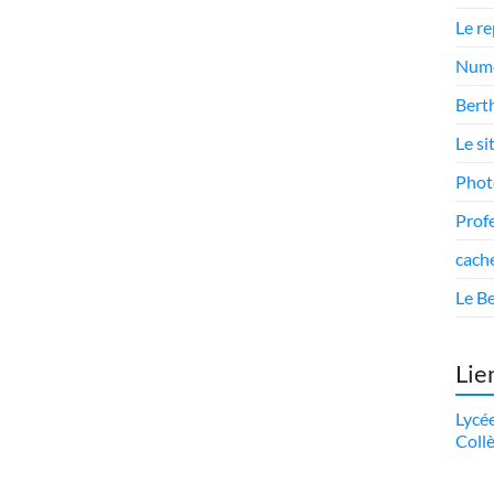
Le r
Numé
Berth
Le si
Phot
Prof
cach
Le Be
Lie
Lycé
Coll