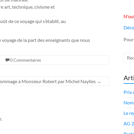
e art, technique, civisme et
N'oub
ût de ce voyage qui s’établit, au
Déco
Pour
 voyage de la part des enseignants que nous
0 Commentaires
Art
ommage à Monsieur Robert par Michel Naylies
→
Prix 
Nomi
Le r
.
AG 
Parti