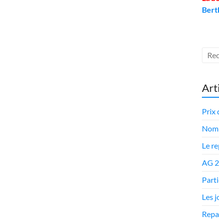
Bert
Art
Prix 
Nomi
Le r
AG 
Parti
Les 
Repa