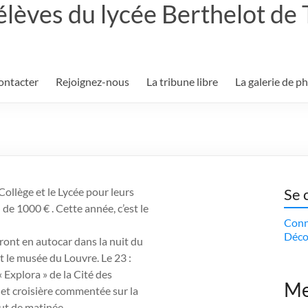
élèves du lycée Berthelot de
ontacter
Rejoignez-nous
La tribune libre
La galerie de p
Collège et le Lycée pour leurs
Se 
 de 1000 € . Cette année, c’est le
Conn
Déco
ront en autocar dans la nuit du
t le musée du Louvre. Le 23 :
 Explora » de la Cité des
Me
e et croisière commentée sur la
but de matinée.