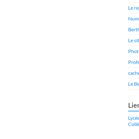
Le r
Numé
Berth
Le si
Phot
Prof
cach
Le Be
Lie
Lycé
Coll