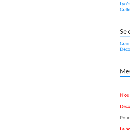
Lycé
Coll
Se 
Conn
Déco
Mes
N'oub
Déco
Pour
La b