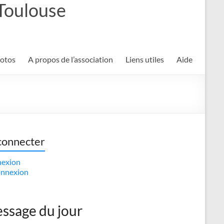
 Toulouse
hotos
A propos de l’association
Liens utiles
Aide
connecter
exion
nnexion
ssage du jour