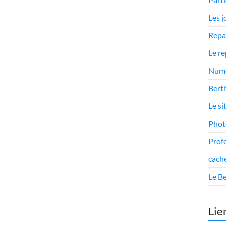
Les 
Repa
Le r
Numé
Berth
Le si
Phot
Prof
cach
Le Be
Lie