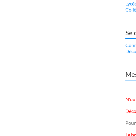
Lycé
Coll
Se 
Conn
Déco
Mes
N'oub
Déco
Pour
La b