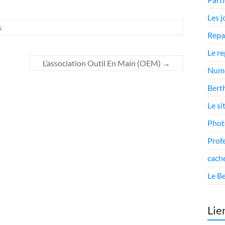
Les 
s
Repa
Le r
L’association Outil En Main (OEM)
→
Numé
Berth
Le si
Phot
Prof
cach
Le Be
Lie