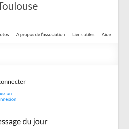
 Toulouse
hotos
A propos de l’association
Liens utiles
Aide
connecter
exion
nnexion
ssage du jour