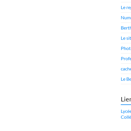
Le r
Numé
Berth
Le si
Phot
Prof
cach
Le Be
Lie
Lycé
Coll