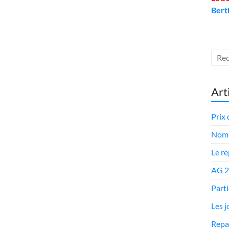
Bert
Art
Prix 
Nomi
Le r
AG 
Parti
Les 
Repa