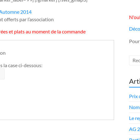
’Automne 2014
N'oub
 offerts par l’association
Déco
ntrées et plats au moment de la commande
Pour
ion
 la case ci-dessous:
Art
Prix 
Nomi
Le r
AG 
Parti