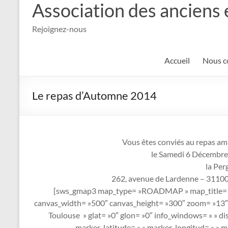
Association des anciens 
Rejoignez-nous
Accueil
Nous c
Le repas d’Automne 2014
Vous êtes conviés au repas am
le Samedi 6 Décembre
la Per
262, avenue de Lardenne – 31100 
[sws_gmap3 map_type= »ROADMAP » map_title= »P
canvas_width= »500″ canvas_height= »300″ zoom= »13″
Toulouse » glat= »0″ glon= »0″ info_windows= » » dis
marker_latitude= » » marker_longitud= » » m