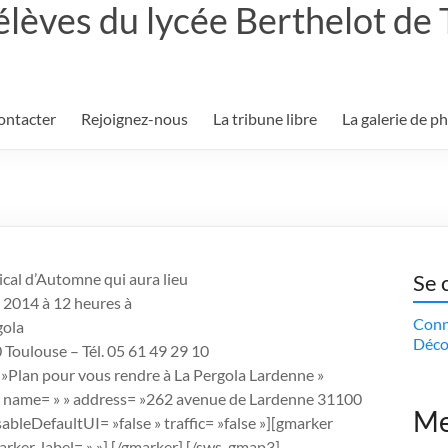
élèves du lycée Berthelot de
ontacter
Rejoignez-nous
La tribune libre
La galerie de p
ical d’Automne qui aura lieu
Se 
 2014 à 12 heures à
Conn
gola
Déco
Toulouse – Tél. 05 61 49 29 10
lan pour vous rendre à La Pergola Lardenne »
 name= » » address= »262 avenue de Lardenne 31100
Me
ableDefaultUI= »false » traffic= »false »][gmarker
arker_label= » »] [/gmarker] [/sws_gmap3]