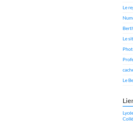
Le r
Numé
Berth
Le si
Phot
Prof
cach
Le Be
Lie
Lycé
Coll