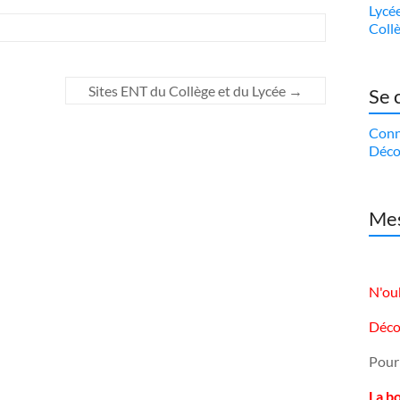
Lycé
Coll
Sites ENT du Collège et du Lycée
→
Se 
Conn
Déco
Mes
N'oub
Déco
Pour
La b