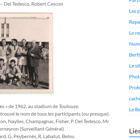
é – Del Tedesco, Robert Cescon
Les 
Repa
Le r
Numé
Berth
Le si
Phot
Prof
cach
es » de 1962, au stadium de Toulouse.
Le Be
trouvé le nom de tous les participants (ou presque).
ion, Naylies, Champagnac, Fisher, P. Del Tedesco, Mr
Berneyron (Surveillant Général)
Lie
ard, G. Peybernès, R. Labatut, Belou