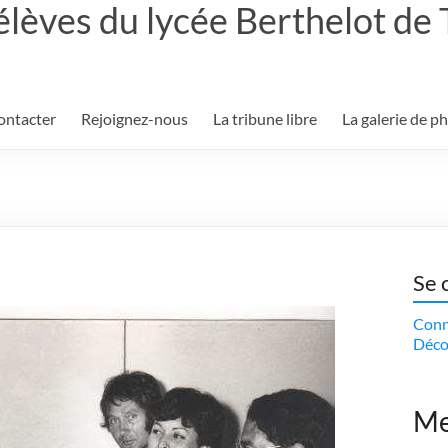
élèves du lycée Berthelot de
ontacter
Rejoignez-nous
La tribune libre
La galerie de p
Se 
Conn
Déco
Me