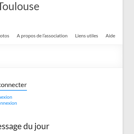
 Toulouse
hotos
A propos de l’association
Liens utiles
Aide
connecter
exion
nnexion
ssage du jour