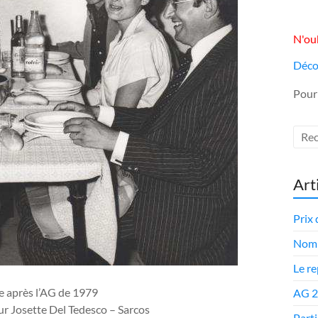
N'oub
Déco
Pour
Art
Prix 
Nomi
Le r
re après l’AG de 1979
AG 
eur Josette Del Tedesco – Sarcos
Parti