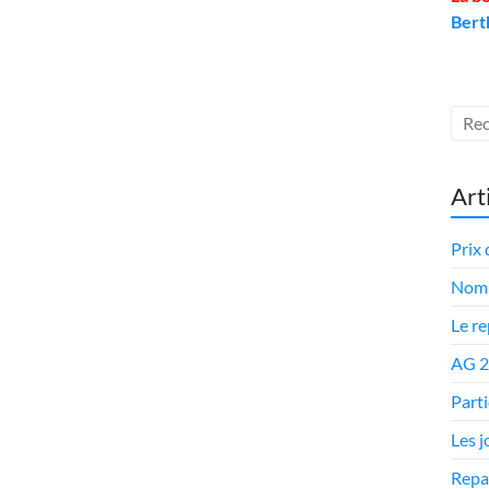
Bert
Art
Prix 
Nomi
Le r
AG 
Parti
Les 
Repa