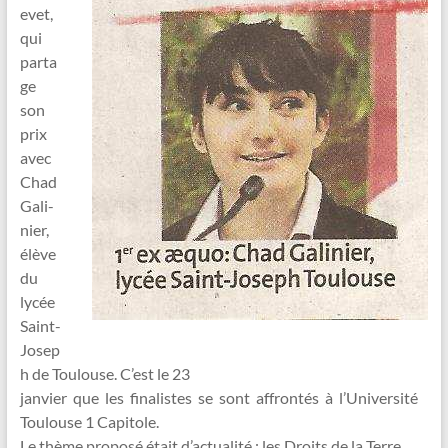
evet,
qui
parta
ge
son
prix
avec
Chad
Gali-
nier,
élève
du
lycée
Saint-
Josep
h de Toulouse. C’est le 23
janvier que les finalistes se sont affrontés à l’Université
Toulouse 1 Capitole.
Le thème proposé était d’actualité : les Droits de la Terre.