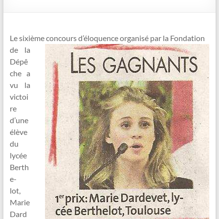
Le sixième concours d’éloquence organisé par la Fondation
de la
Dépê
che a
vu la
victoi
re
d’une
élève
du
lycée
Berth
e-
lot,
Marie
Dard