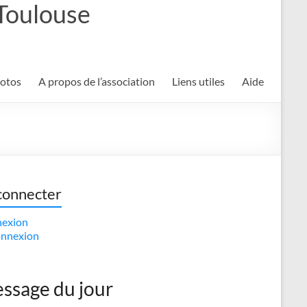
 Toulouse
hotos
A propos de l’association
Liens utiles
Aide
connecter
exion
nnexion
ssage du jour