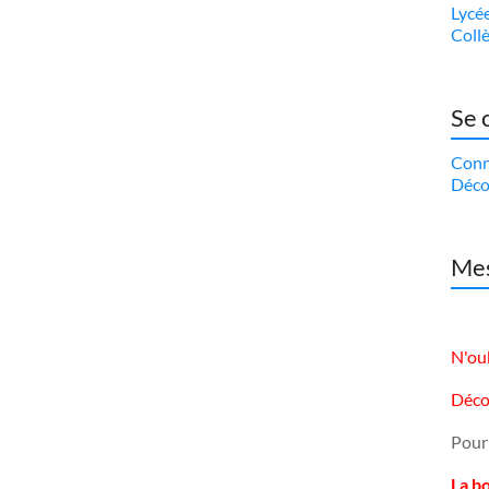
Lycé
Coll
Se 
Conn
Déco
Mes
N'oub
Déco
Pour
La b