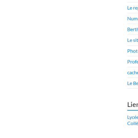
Le r
Numé
Berth
Le si
Phot
Prof
cach
Le Be
Lie
Lycé
Coll