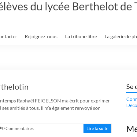
élèves du lycée Berthelot de
ontacter
Rejoignez-nous
La tribune libre
La galerie de p
thelotin
Se 
Conn
e printemps Raphaël FEIGELSON m’a écrit pour exprimer
Déco
é ses amitiés à tous. Il m’a également renvoyé son
Me
0 Commentaires
Lire la suite