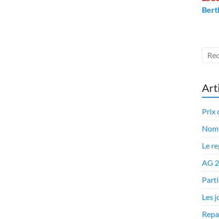
Bert
Art
Prix 
Nomi
Le r
AG 
Parti
Les 
Repa