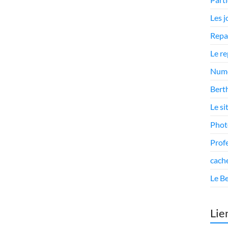
Les 
Repa
Le r
Numé
Berth
Le si
Phot
Prof
cach
Le Be
Lie