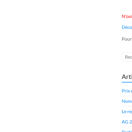
N'oub
Déco
Pour
Art
Prix 
Nomi
Le r
AG 
Parti