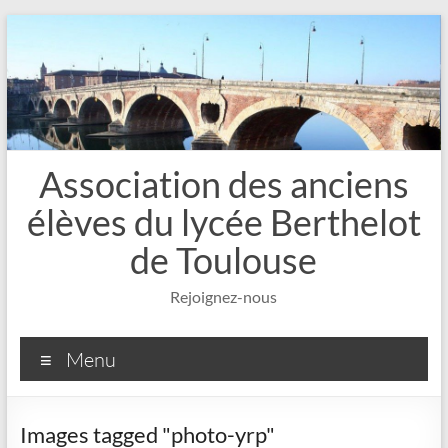
Aller
au
contenu
Association des anciens
élèves du lycée Berthelot
de Toulouse
Rejoignez-nous
Menu
Images tagged "photo-yrp"