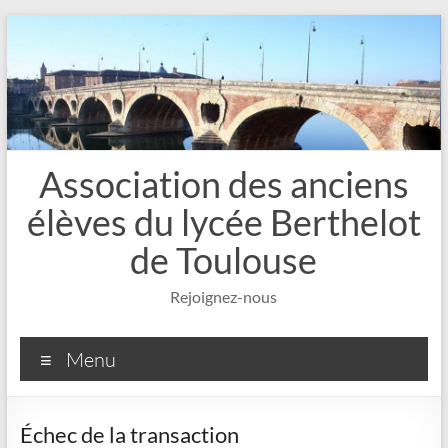
Aller
au
contenu
Association des anciens
élèves du lycée Berthelot
de Toulouse
Rejoignez-nous
Menu
Échec de la transaction