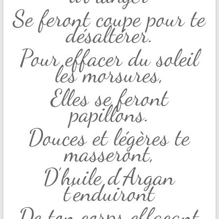
Se feront coupe pour te
désaltérer.
Pour effacer du soleil
les morsures,
Elles se feront
papillons.
Douces et légères te
masseront,
D’huile d’Argan
t’enduiront
De ton corps effaçant