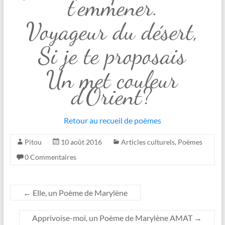
t’emmener.
Voyageur du désert,
Si je te proposais
Un met couleur
d’Orient?
Retour au recueil de poèmes
Pitou
10 août 2016
Articles culturels
,
Poèmes
0 Commentaires
←
Elle, un Poème de Marylène
Apprivoise-moi, un Poème de Marylène AMAT
→