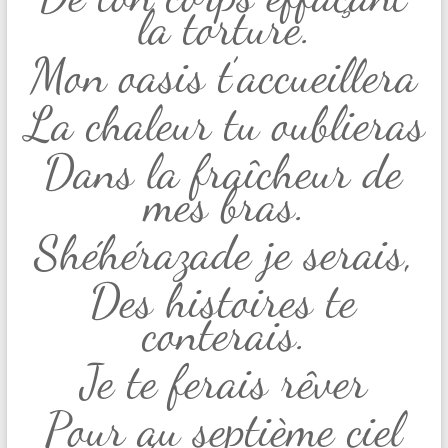
la torture.
Mon oasis t’accueillera
La chaleur tu oublieras
Dans la fraîcheur de
mes bras.
Shéhérazade je serais,
Des histoires te
conterais.
Je te ferais rêver
Pour au septième ciel