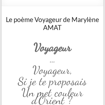
Le poème Voyageur de Marylène
AMAT
Voyageur
…
Voyageur,
Si je te proposais
Un met couleur
d’Orient ?