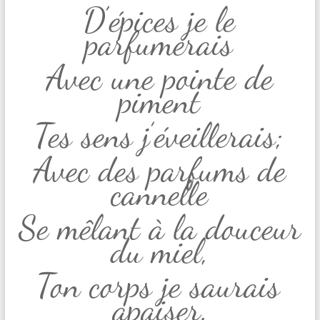
D’épices je le
parfumerais
Avec une pointe de
piment
Tes sens j’éveillerais;
Avec des parfums de
cannelle
Se mêlant à la douceur
du miel,
Ton corps je saurais
apaiser.