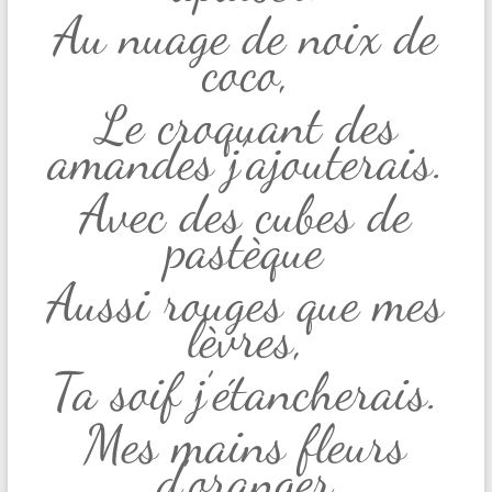
Au nuage de noix de
coco,
Le croquant des
amandes j’ajouterais.
Avec des cubes de
pastèque
Aussi rouges que mes
lèvres,
Ta soif j’étancherais.
Mes mains fleurs
d’oranger