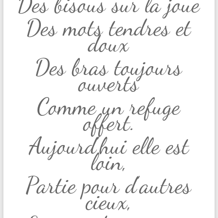
Des bisous sur la joue
Des mots tendres et
doux
Des bras toujours
ouverts
Comme un refuge
offert.
Aujourd’hui elle est
loin,
Partie pour d’autres
cieux,