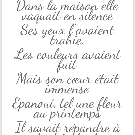
Dans la maison elle
vaquait en silence
Ses yeux l’’avaient
trahie,
Les couleurs avaient
fuit
Mais son cœur était
immense
Epanoui, tel une fleur
au printemps
Il savait répandre à