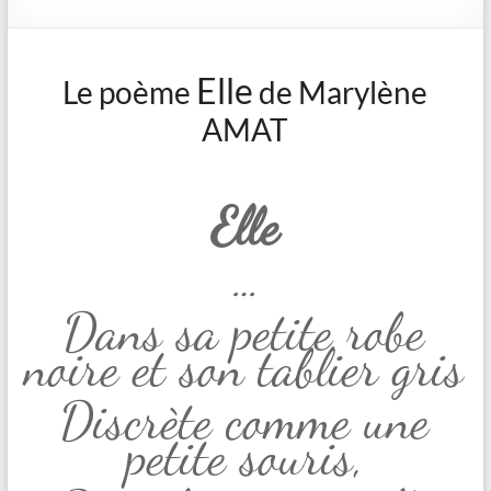
Elle
Le poème
de Marylène
AMAT
Elle
…
Dans sa petite robe
noire et son tablier gris
Discrète comme une
petite souris,