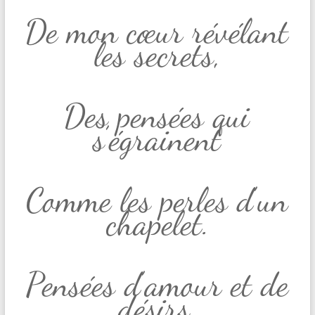
De mon cœur révélant
les secrets,
Des pensées qui
s’égrainent
Comme les perles d’un
chapelet.
Pensées d’amour et de
désirs,