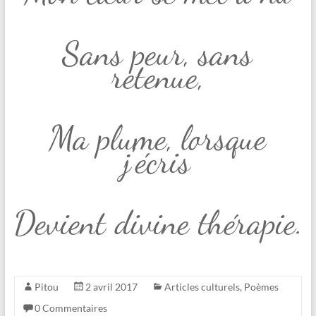
Sans peur, sans
retenue,
Ma plume, lorsque
j’écris
Devient divine thérapie.
Pitou
2 avril 2017
Articles culturels
,
Poèmes
0 Commentaires