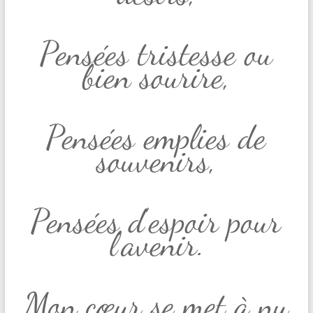
Pensées tristesse ou
bien sourire,
Pensées emplies de
souvenirs,
Pensées d’espoir pour
l’avenir.
Mon cœur se met à nu