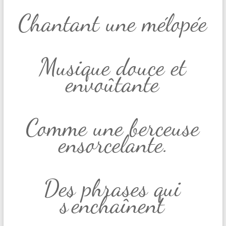
Chantant une mélopée
Musique douce et
envoûtante
Comme une berceuse
ensorcelante.
Des phrases qui
s’enchaînent