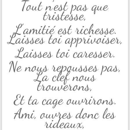
Tout n’est pas que
tristesse,
L’amitié est richesse.
Laisses toi apprivoiser,
Laisses toi caresser.
Ne nous repousses pas,
La clef nous
trouverons,
Et ta cage ouvrirons.
Ami, ouvres donc les
rideaux,