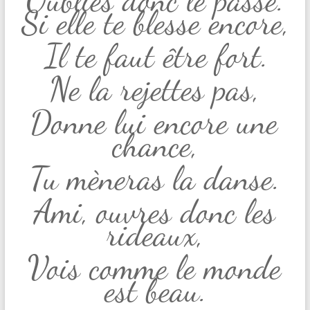
Si elle te blesse encore,
Il te faut être fort.
Ne la rejettes pas,
Donne lui encore une
chance,
Tu mèneras la danse.
Ami, ouvres donc les
rideaux,
Vois comme le monde
est beau.