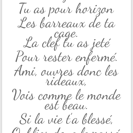
Tu as pour horizon
Les barreaux de ta
cage.
La clef tu as jeté
Pour rester enfermé.
Ami, ouvres donc les
rideaux,
Vois comme le monde
est beau.
Si la vie t’a blessé,
Oublies donc le passé.